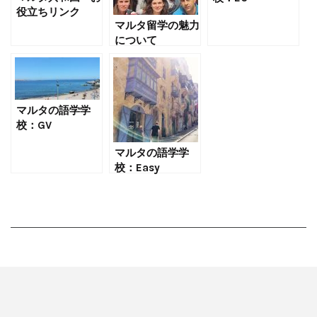
役立ちリンク
Malta（イーシー
マルタ留学の魅力
マルタ）
について
マルタの語学学
校：GV
Malta（ジーブ
マルタの語学学
イ マルタ）
校：Easy
School（イージ
ースクール）