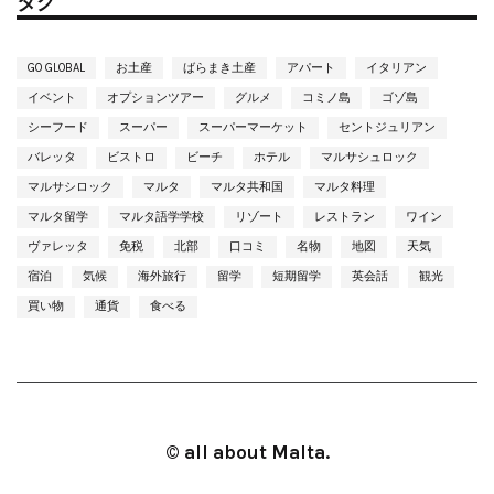
タグ
GO GLOBAL
お土産
ばらまき土産
アパート
イタリアン
イベント
オプションツアー
グルメ
コミノ島
ゴゾ島
シーフード
スーパー
スーパーマーケット
セントジュリアン
バレッタ
ビストロ
ビーチ
ホテル
マルサシュロック
マルサシロック
マルタ
マルタ共和国
マルタ料理
マルタ留学
マルタ語学学校
リゾート
レストラン
ワイン
ヴァレッタ
免税
北部
口コミ
名物
地図
天気
宿泊
気候
海外旅行
留学
短期留学
英会話
観光
買い物
通貨
食べる
© all about Malta.