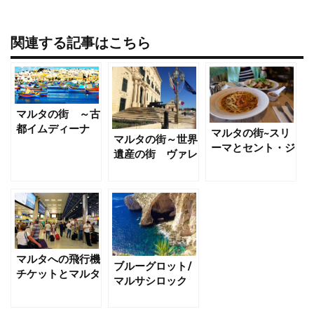
関連する記事はこちら
マルタの街 ～古
都イムディーナ
マルタの街~スリ
マルタの街～世界
（Mdina）
ーマとセント・ジ
遺産の街 ヴァレ
ュリアン
ッタ（バレッタ）
マルタへの飛行機
ブルーグロット/
チケットとマルタ
マルサシロック
のルア空港
マーケット 半日
観光 29ユーロ