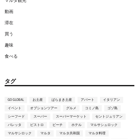
マルタ観光
動画
滞在
買う
趣味
食べる
タグ
GO GLOBAL
お土産
ばらまき土産
アパート
イタリアン
イベント
オプションツアー
グルメ
コミノ島
ゴゾ島
シーフード
スーパー
スーパーマーケット
セントジュリアン
バレッタ
ビストロ
ビーチ
ホテル
マルサシュロック
マルサシロック
マルタ
マルタ共和国
マルタ料理